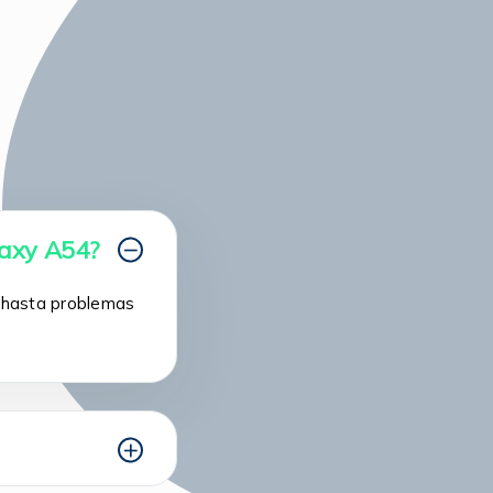
laxy A54?
a hasta problemas