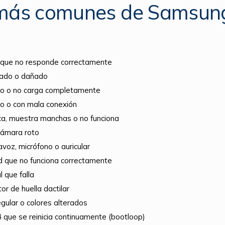
 más comunes de Samsun
il que no responde correctamente
etado o dañado
co o no carga completamente
 o con mala conexión
a, muestra manchas o no funciona
 cámara roto
voz, micrófono o auricular
d que no funciona correctamente
 que falla
or de huella dactilar
regular o colores alterados
que se reinicia continuamente (bootloop)