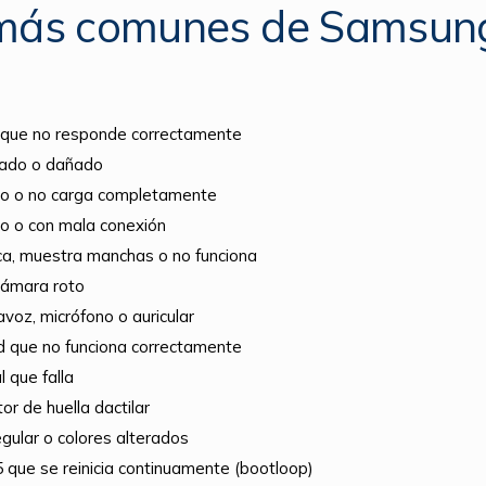
 más comunes de Samsun
il que no responde correctamente
etado o dañado
co o no carga completamente
 o con mala conexión
a, muestra manchas o no funciona
 cámara roto
voz, micrófono o auricular
d que no funciona correctamente
 que falla
or de huella dactilar
regular o colores alterados
que se reinicia continuamente (bootloop)