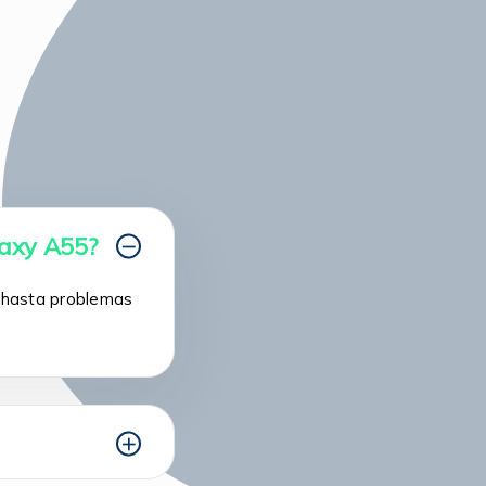
laxy A55?
a hasta problemas